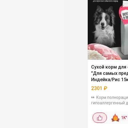
Сухой корм для
"Для самых пре
Индейка/Рис 15
2301
₽
Корм полнораци
гипоаллергенный д
пород собак. Легко
усваиваются, сост
1K
°
сбалансированный:
злаки, клетчатка и