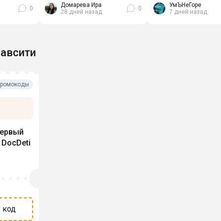
рошо
предназначен для
Домарева Ира
УмЪНеГоре
0
0
28 дней назад
7 дней назад
ежедневного питания
авсити
ромокоды
первый
 DocDeti
 код