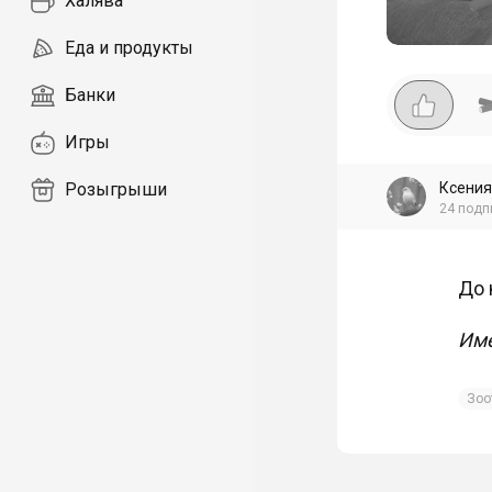
Халява
Еда и продукты
Банки
Игры
Ксения
Розыгрыши
24
подп
До 
Име
Зоо