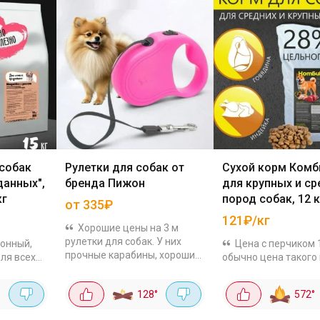
 собак
Рулетки для собак от
Сухой корм Комб
данных",
бренда Пижон
для крупных и ср
кг
пород собак, 12 к
от 335₽
121₽/кг
Хорошие цены на 3 м
рулетки для собак. У них
онный,
Цена с перчиком 
прочные карабины, хорошие
ля всех
обычно цена такого
отзывы. Дизайн и форму
от 2000р. Экструди
подбирай под свой вкус:
ав
корм с высоким
128
°
572
°
Зарница чёрно-синяя за
 мясо,
содержанием мясн
367₽ Фантазия за 393₽ ...
 витамины.
ингредиентов (64%),