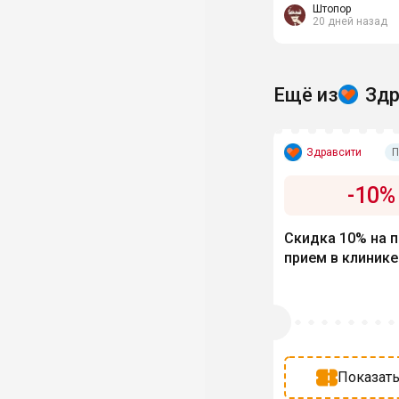
по отзывам все хо
Штопор
20 дней назад
Ещё из
Здр
Здравсити
П
-
10
%
Скидка 10% на 
прием в клинике
Показать