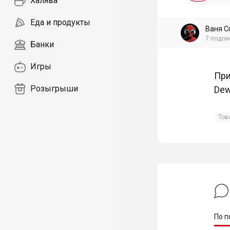
Халява
Еда и продукты
Ваня С
7
подпи
Банки
Игры
При
Розыгрыши
Dew
Тов
По п