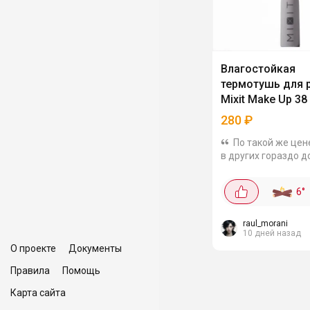
Влагостойкая
термотушь для 
Mixit Make Up 38
Mascara
280
₽
По такой же цен
в других гораздо д
Эта тушь смываетс
теплой водой! В те
6
°
не течет, не осыпае
переживет и дождь,
и...
raul_morani
10 дней назад
О проекте
Документы
Правила
Помощь
Карта сайта