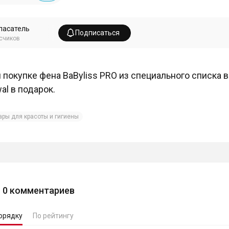
пасатель
Подписаться
счиков
 покупке фена BaByliss PRO из специального списка
al в подарок.
ары для красоты и гигиены
0
комментариев
орядку
По рейтингу