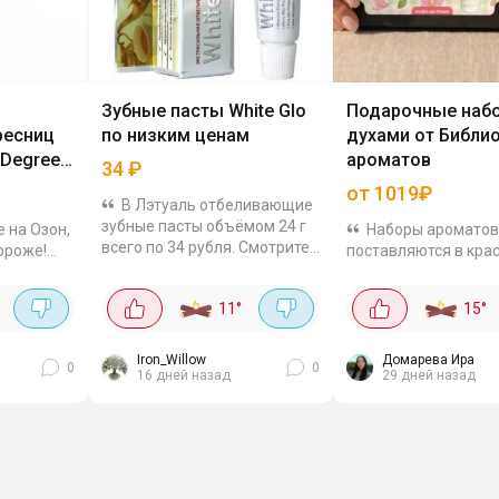
Зубные пасты White Glo
Подарочные наб
ресниц
по низким ценам
духами от Библи
 Degrees
ароматов
34
₽
от 1019₽
В Лэтуаль отбеливающие
зубные пасты объёмом 24 г
е на Озон,
Наборы ароматов
всего по 34 рубля. Смотрите
ороже!
поставляются в кра
по своему адресу, в наличии
я только
подарочных коробка
не много. В составе разные
чение дня
Флакончики удобны
11
°
15
°
формулы под разные
тся,
ароматы стойкие (б
задачи....
 и слезы,
часов). Оплачивать
выгоднее Ozon Карто
Iron_Willow
Домарева Ира
0
0
16 дней назад
29 дней назад
например,...