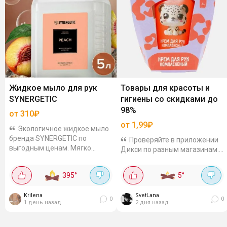
Жидкое мыло для рук
Товары для красоты и
SYNERGETIC
гигиены со скидками до
98%
от 310₽
от 1,99₽
Экологичное жидкое мыло
бренда SYNERGETIC по
Проверяйте в приложении
выгодным ценам. Мягко
Дикси по разным магазинам.
очищает, приятно пахнет,
Ассортимент и цены могут
есть в наборах и больших
отличаться. Это не все скидки,
395
°
5
°
упаковках. Например,
просто пример. У вас может
парфюмированное мыло...
быть больше. Ищите в
Krilena
SvetLana
разделе...
0
0
1 день назад
2 дня назад