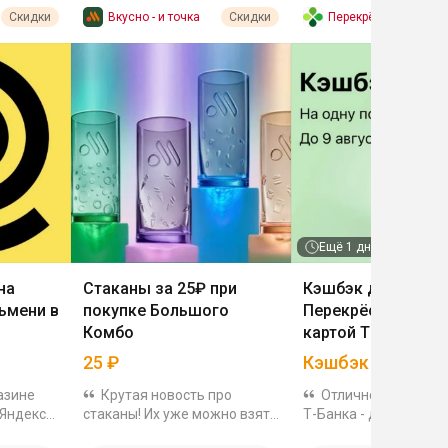
Вкусно - и точка
Перекрёсток (экспре
Скидки
Скидки
сс-доставка)
Ещё
1 дн.
на
Стаканы за 25₽ при
Кэшбэк до 42% в
ьмени в
покупке Большого
Перекрёстке при 
Комбо
картой Т-Банка
25
₽
Кэшбэк до 42%
азине
Крутая новость про
Отличное предлож
 Яндекс
стаканы! Их уже можно взять
Т-Банка - до 42% (ма
своему
через доставку в
500₽) кэш на Перекре