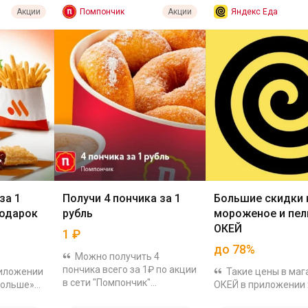
Помпончик
Яндекс Еда
Акции
Акции
за 1
Получи 4 пончика за 1
Большие скидки 
подарок
рубль
мороженое и пел
ОКЕЙ
1
₽
до 78%
Можно получить 4
пончика всего за 1₽ по акции
иложении
Такие цены в маг
в сети "Помпончик"
Больше»
ОКЕЙ в приложении
Рассказываем как: В
которая
Еда. Проверяйте по 