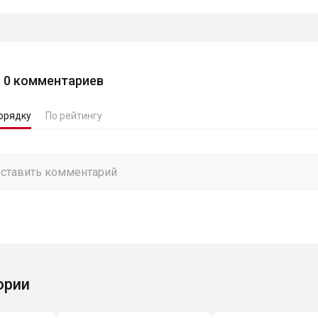
0
комментариев
орядку
По рейтингу
ории