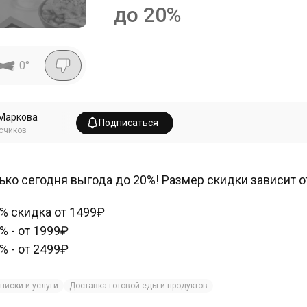
до 20%
0
°
Маркова
Подписаться
счиков
ько сегодня выгода до 20%! Размер скидки зависит о
0% скидка от 1499₽
5% - от 1999₽
0% - от 2499₽
писки и услуги
Доставка готовой еды и продуктов