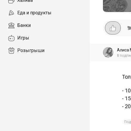
Халява
Еда и продукты
Банки
Игры
Алиса 
Розыгрыши
8
подпи
Тол
- 1
- 1
- 2
Под