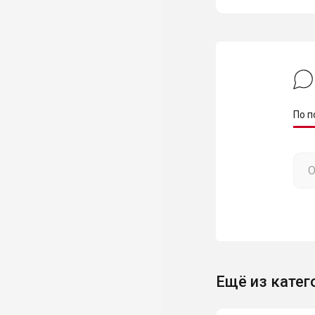
По п
Ещё из катег