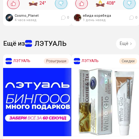
24
°
408
°
честно, фанат всего, что с
Так подарочный набор для
гиалуронкой и...
волос шампунь, бальзам...
Cosmo_Planet
ябида корябеда
0
0
4 часа назад
1 день назад
ЛЭТУАЛЬ
Ещё из
Ещё
ЛЭТУАЛЬ
ЛЭТУАЛЬ
Розыгрыши
Скидки