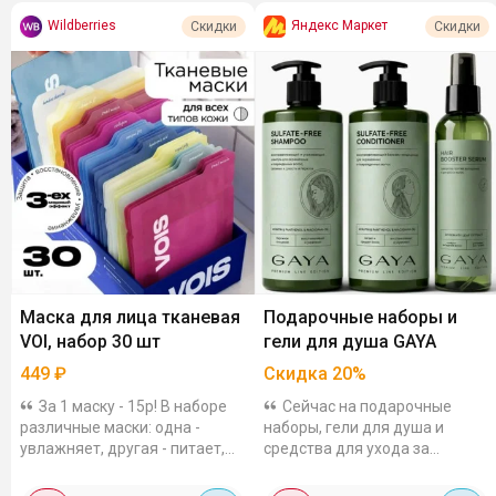
Wildberries
Яндекс Маркет
Скидки
Скидки
Маска для лица тканевая
Подарочные наборы и
VOI, набор 30 шт
гели для душа GAYA
449
₽
Скидка
20
%
За 1 маску - 15р! В наборе
Сейчас на подарочные
различные маски: одна -
наборы, гели для душа и
увлажняет, другая - питает,
средства для ухода за
третья - как скорая помощь
волосами GAYA действует
для тусклой кожи. Я, если
дополнительная скидка 20%.