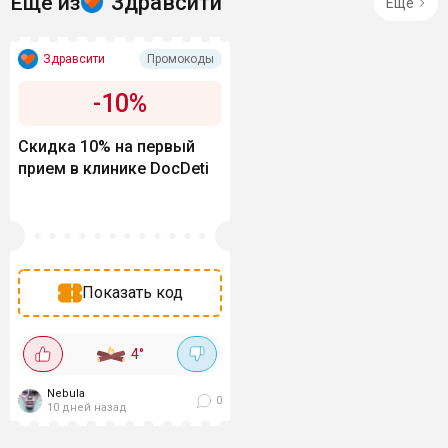
Здравсити
Ещё из
Ещё
Здравсити
Промокоды
-
10
%
Скидка 10% на первый
прием в клинике DocDeti
Показать код
4
°
Nebula
0
10 дней назад