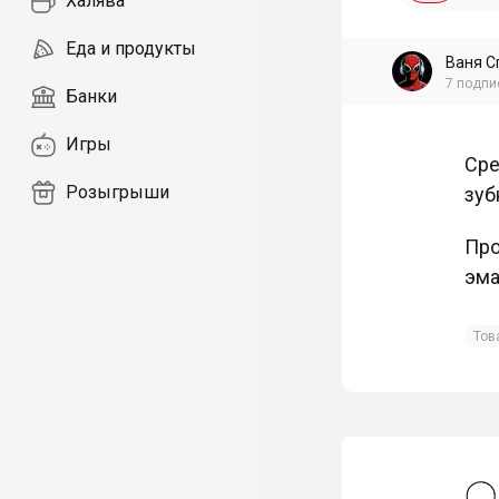
Халява
Еда и продукты
Ваня С
7
подпи
Банки
Игры
Сре
Розыгрыши
зуб
Про
эма
Тов