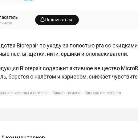
пасатель
Подписаться
счиков
дства Biorepair по уходу за полостью рта со скидкам
ные пасты, щётки, нити, ёршики и ополаскиватели.
дукция Biorepair содержит активное вещество MicroR
ль, борется с налётом и кариесом, снижает чувствите
ары для красоты и гигиены
Личная гигиена
Гигиена полости рта
0
комментариев