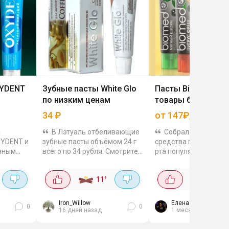
XYDENT
Зубные пасты White Glo
Пасты Biomed и д
по низким ценам
товары бренда
34
₽
от 147₽/шт
я
В Лэтуаль отбеливающие
Собрал подборку
XYDENT и
зубные пасты объёмом 24 г
средства гигиены по
енным
всего по 34 рубля. Смотрите
рта популярного бре
ьной
по своему адресу, в наличии
Biomed, есть пасты,
ду.
не много. В составе разные
ополаскиватели, щетк
11
°
38
°
формулы под разные
пенки. 2 шт по 500 мл
YDENT:
задачи....
ополаскивателя
ций...
антибактериального д
Iron_Willow
Елена Соколова
0
0
16 дней назад
1 месяц назад