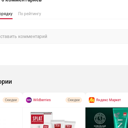
орядку
По рейтингу
ории
Wildberries
Яндекс Маркет
Скидки
Скидки