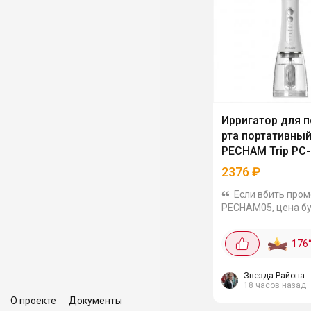
Ирригатор для 
рта портативны
PECHAM Trip PC-
2376
₽
Если вбить про
PECHAM05, цена б
2376₽.Ирригатор
портативный. Это н
176
здоровый агрегат,
полванной занимае
малыш весит всего
Звезда-Района
18 часов назад
грамм - удобно...
О проекте
Документы