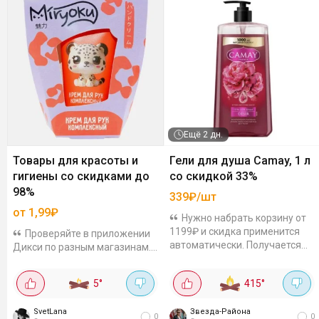
Ещё
2 дн.
Товары для красоты и
Гели для душа Camay, 1 л
гигиены со скидками до
со скидкой 33%
98%
339₽/шт
от 1,99₽
Нужно набрать корзину от
1199₽ и скидка применится
Проверяйте в приложении
автоматически. Получается
Дикси по разным магазинам.
выгодно! Цены с учетом
Ассортимент и цены могут
акцииПродлится до 12
отличаться. Это не все скидки,
5
°
415
°
августа.
просто пример. У вас может
быть больше. Ищите в
SvetLana
Звезда-Района
разделе...
0
0