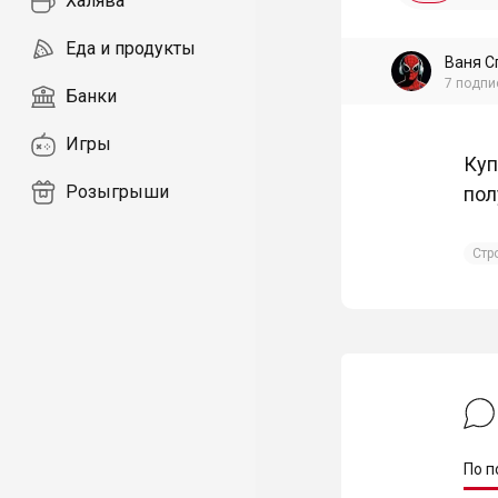
Халява
Еда и продукты
Ваня С
7
подпи
Банки
Игры
Куп
Розыгрыши
пол
Стр
По п