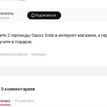
пасатель
Подписаться
счиков
ите 2 гирлянды Gauss Solar в интернет-магазине, а г
учите в подарок.
оительство и ремонт
Электрика
0
комментариев
орядку
По рейтингу