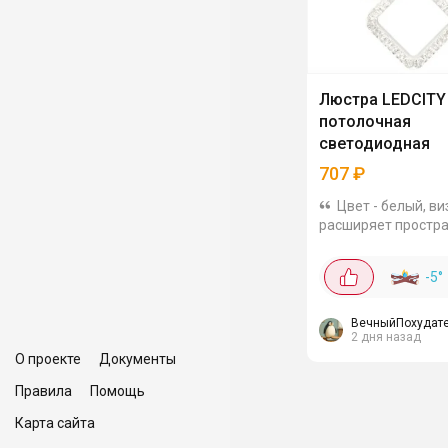
Люстра LEDCITY
потолочная
светодиодная
707
₽
Цвет - белый, в
расширяет простра
Моя кухня-гостина
стала выглядеть б
-5
°
Пульт в комплекте
делать свет тускле
или яркий...
ВечныйПохудат
2 дня назад
О проекте
Документы
Правила
Помощь
Карта сайта