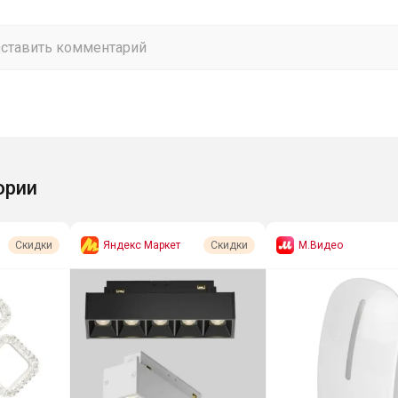
ории
Яндекс Маркет
М.Видео
Скидки
Скидки