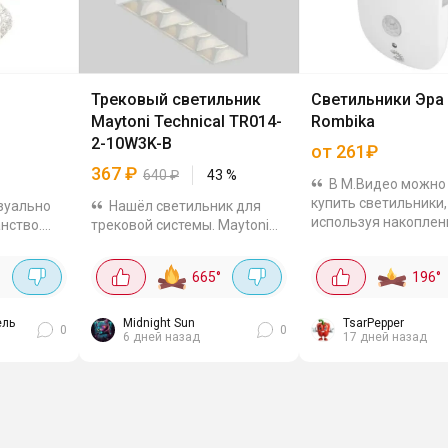
Трековый светильник
Светильники Эра
Maytoni Technical TR014-
Rombika
2-10W3K-B
от 261₽
367
₽
640
₽
43
%
В М.Видео можно
купить светильники,
изуально
Нашёл светильник для
используя накопле
нство.
трековой системы. Maytoni
баллы. Цены уже с 
я сразу
Technical TR014-2-10W3K-B
списания бонусов. Смотреть
ольше.
за 367₽ + 200 баллов за
665
°
196
°
все светильники в к
. Можно
отзыв. Это с учётом баллов
Светильник LED Romb
е и теплее
всего 167₽ выходит. Очень
круто если учесть, что в
ель
Midnight Sun
TsarPepper
0
0
6 дней назад
17 дней назад
других от...