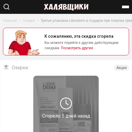
Найти
Главная
Озерки
Третья упаковка Librederm в подарок при покупке трё
К сожалению, эта скидка сгорела
Вы можете перейти к другим действующим
скидкам.
Посмотреть другие
Озерки
Акции
Сгорело
5 дней назад