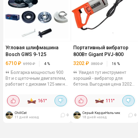
Угловая шлифмашина
Портативный вибратор
Bosch GWS 9-125
800Вт Gigant PVJ-800
6710
₽
3202
₽
6990
₽
4
%
3800
₽
16
%
Болгарка мощностью 900
Увидел тут инструмент
Вт и с щеточным двигателем,
хороший - вибратор для
работает с дисками 125 мм на
бетона. Выгодная цена 3202₽.
скорости 11000 об. в мин.
В других от 3800. 800 Вт,
Рукоятка ставится слева или
13000 виб/мин - бетон
161
°
111
°
справа, есть защитный
уплотняет хорошо, пузыри
кожух,...
выгоняет. Гибкий вал 1 м - в...
ChillCat
Серый КардиНальчик
0
0
11 дней назад
18 дней назад