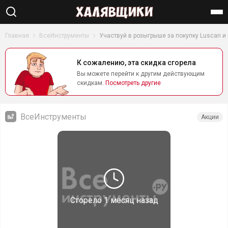
Найти
Главная
ВсеИнструменты
Участвуй в розыгрыше за покупку Luscan и 
К сожалению, эта скидка сгорела
Вы можете перейти к другим действующим
скидкам.
Посмотреть другие
ВсеИнструменты
Акции
Сгорело
1 месяц назад