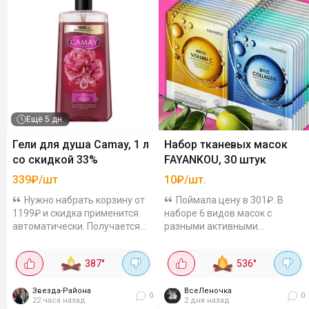
Ещё
5 дн.
Гели для душа Camay, 1 л
Набор тканевых масок
со скидкой 33%
FAYANKOU, 30 штук
339₽/шт
10₽/шт.
Нужно набрать корзину от
Поймала цену в 301₽. В
1199₽ и скидка применится
наборе 6 видов масок с
автоматически. Получается
разными активными
выгодно! Цены с учетом
компонентами. Подходят для
акцииПродлится до 12
любого типа кож - с
387
°
536
°
августа.
витамином С для тонуса и
сияния- с коллагеном для...
Звезда-Района
ВсеЛеночка
0
0
22 часа назад
2 дня назад