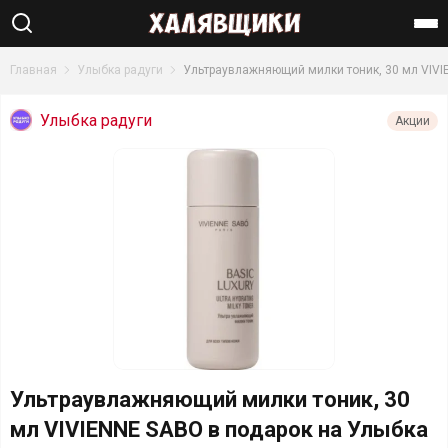
Найти
Главная
Улыбка радуги
Ультраувлажняющий милки тоник, 30 мл VIVI
Улыбка радуги
Акции
Ультраувлажняющий милки тоник, 30
мл VIVIENNE SABO в подарок на Улыбка