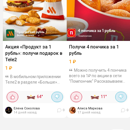
Акция «Продукт за 1
Получи 4 пончика за 1
рубль»: получи подарок в
рубль
Tele2
1
₽
1
₽
Можно получить 4 пончика
всего за 1₽ по акции в сети
В мобильном приложении
"Помпончик" Рассказываем
Теле2 в разделе «Больше»
как: В приложении Т2 заходим
стартовала акция, которая
в раздел «Больше» - «Еда»
позволяет получить один из
64
°
11
°
(Купон можно получить в...
популярных продуктов всего
за 1 рубль. Для этого
Елена Соколова
Алиса Маркова
необходимо...
0
0
14 дней назад
17 дней назад