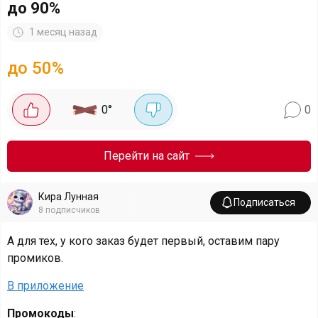
до 90%
1 месяц назад
до 50%
0
°
0
Перейти на сайт
Кира Лунная
Подписаться
8
подписчиков
А для тех, у кого заказ будет первый, оставим пару
промиков.
В приложение
Промокоды
: