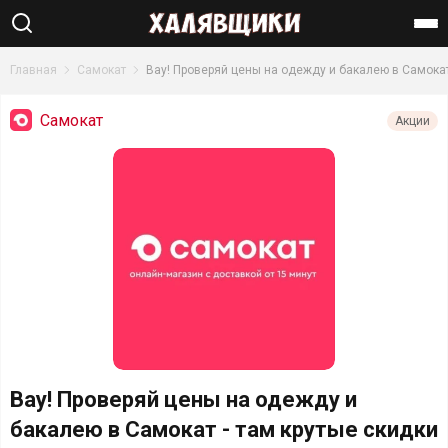
Найти
Главная
Самокат
Вау! Проверяй цены на одежду и бакалею в Самокат
Самокат
Акции
Вау! Проверяй цены на одежду и
бакалею в Самокат - там крутые скидки