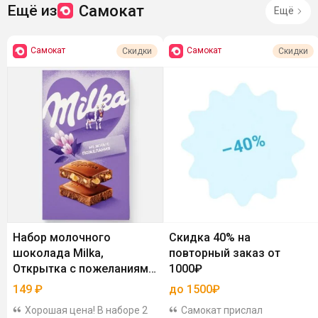
Самокат
Ещё из
Ещё
Самокат
Самокат
Скидки
Скидки
Набор молочного
Скидка 40% на
шоколада Milka,
повторный заказ от
Открытка с пожеланиями,
1000₽
160 г
149
₽
до 1500₽
Хорошая цена! В наборе 2
Самокат прислал