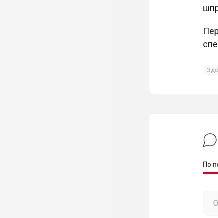
шпр
Пер
спе
Здо
По п