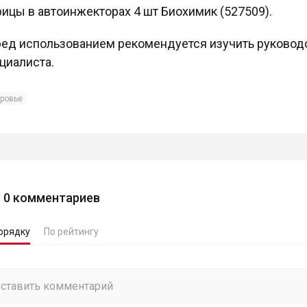
ицы в автоинжекторах 4 шт Биохимик (527509).
ед использованием рекомендуется изучить руководс
циалиста.
ровье
0
комментариев
орядку
По рейтингу