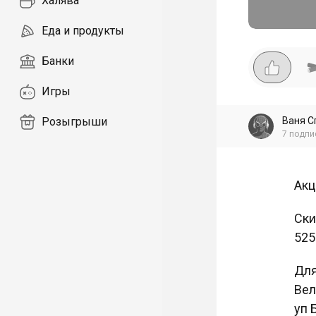
Халява
Еда и продукты
Банки
Игры
Ваня С
Розыгрыши
7
подпи
Акц
Ски
525
Для
Вел
уп 