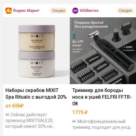
Яндекс Маркет
Wildberries
Скидки
Скидки
Наборы скрабов MIXIT
Триммер для бороды
Spa Rituals с выгодой 20%
носа и ушей FELFRI FFTR-
08
от 656₽
1775
₽
Сейчас действует
промокод MIXITSALE20,
Многофункциональный
который скинет 20% на
триммер, подходит для ухода
наборы из 2-х скрабов для
за бородой, усами и волосами