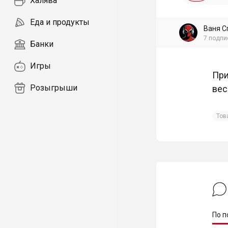
Халява
Еда и продукты
Ваня С
7
подпи
Банки
Игры
При
Розыгрыши
вес
Тов
По п