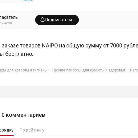
пасатель
Подписаться
счиков
 заказе товаров NAIPO на общую сумму от 7000 рубл
ы бесплатно.
ары для красоты и гигиены
Прочие приборы для красоты и здоровья
Нап
0
комментариев
орядку
По рейтингу