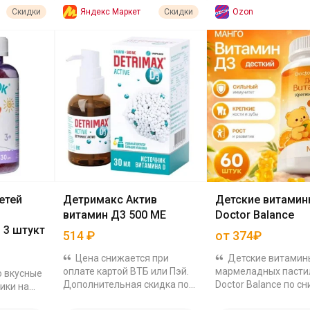
Яндекс Маркет
Ozon
Скидки
Скидки
етей
Детримакс Актив
Детские витами
витамин Д3 500 МЕ
Doctor Balance
 3 штукт
514
₽
от 374₽
Цена снижается при
Детские витамин
оплате картой ВТБ или Пэй.
мармеладных пасти
о вкусные
Дополнительная скидка по
Doctor Balance по 
ики на
промокоду за подписку:
ценам с дополнител
х соков