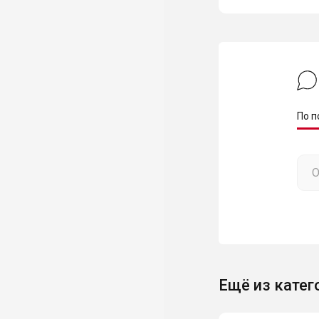
По п
Ещё из катег