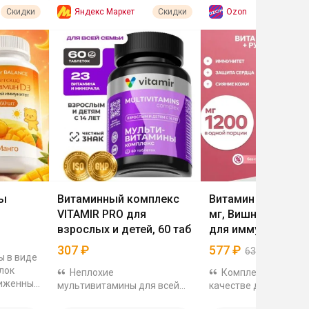
Яндекс Маркет
Ozon
Скидки
Скидки
ны
Витаминный комплекс
Витамин С шипучи
VITAMIR PRO для
мг, Вишня, с рутин
взрослых и детей, 60 таб
для иммунитета, 2
таблеток IQBIQ и д
307
₽
577
₽
634
₽
9
%
ы в виде
лок
Неплохие
Комплекс применя
сниженным
мультивитамины для всей
качестве дополнител
ьной
семьи за 307₽ на ЯМ. На них
источника витамина 