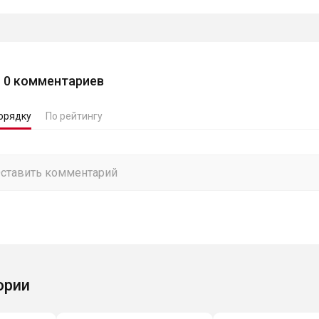
0
комментариев
орядку
По рейтингу
ории