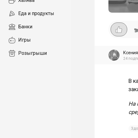
Халява
Еда и продукты
Банки
Игры
Ксения
Розыгрыши
24
подп
В к
зак
На 
сре
Здо