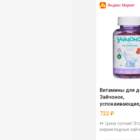
Яндекс Маркет
Витамины для д
Зайчонок,
успокаивающие,
722
₽
Цена топчик! Эт
мармеладные зайч
основе натуральны