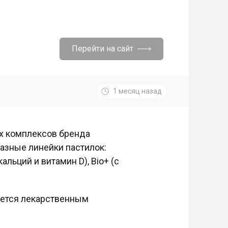
Перейти на сайт
1 месяц назад
х комплексов бренда
разные линейки пастилок:
кальций и витамин D), Bio+ (с
яется лекарственным