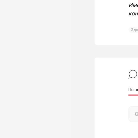
Име
кон
Здо
По п