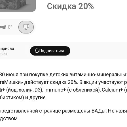
Скидка
20
%
0
°
мирнова
Подписаться
счик
30 июня при покупке детских витаминно-минеральны
таМишки» действует скидка 20%. В акции участвуют 
ti+ (йод, холин, D3), Immuno+ (с облепихой), Calcium+ (
биотиком) и другие.
представленной странице размещены БАДы. Не явл
дством.