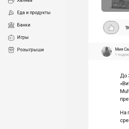
Халява
Еда и продукты
Банки
Игры
Мия С
Розыгрыши
1
подпи
До 
«Ви
Mul
пре
На 
сре