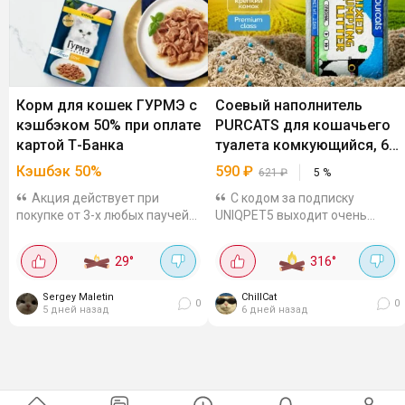
Корм для кошек ГУРМЭ с
Соевый наполнитель
кэшбэком 50% при оплате
PURCATS для кошачьего
картой Т-Банка
туалета комкующийся, 6
л
Кэшбэк 50%
590
₽
621
₽
5
%
Акция действует при
С кодом за подписку
покупке от 3-х любых паучей
UNIQPET5 выходит очень
для кошек во всех офлайн и
выгодно, на других
онлайн магазинах, кроме
площадках от тысячи стоит к
29
°
316
°
Wildberries. Максимум вернут
примеру, WBНатуральный
300 бонусов. До 27 сентября.
микс из соевого тофу и
Sergey Maletin
ChillCat
бентонита с
0
0
5 дней назад
6 дней назад
дезодорирующими...