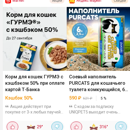
Магнит
Яндекс Маркет
Акции
Скидки
Корм для кошек ГУРМЭ с
Соевый наполнитель
кэшбэком 50% при оплате
PURCATS для кошачьего
картой Т-Банка
туалета комкующийся, 6
л
Кэшбэк 50%
590
₽
621
₽
5
%
Акция действует при
С кодом за подписку
покупке от 3-х любых паучей
UNIQPET5 выходит очень
для кошек во всех офлайн и
выгодно, на других
онлайн магазинах, кроме
площадках от тысячи стоит к
29
°
316
°
Wildberries. Максимум вернут
примеру, WBНатуральный