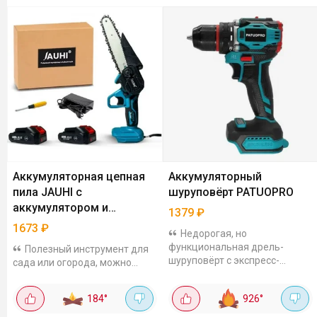
Аккумуляторная цепная
Аккумуляторный
пила JAUHI с
шуруповёрт PATUOPRO
аккумулятором и
1379
₽
зарядником
1673
₽
Недорогая, но
функциональная дрель-
Полезный инструмент для
шуруповёрт с экспресс-
сада или огорода, можно
доставкой. У товара более 17
быстро спилить сухие ветки
тысяч заказов и хорошие
или заготовить дрова для
184
°
926
°
отзывы, так что брать можно
мангала. Стоит всего 1673
смело. Это дрель без...
рублей, а в комплекте уже