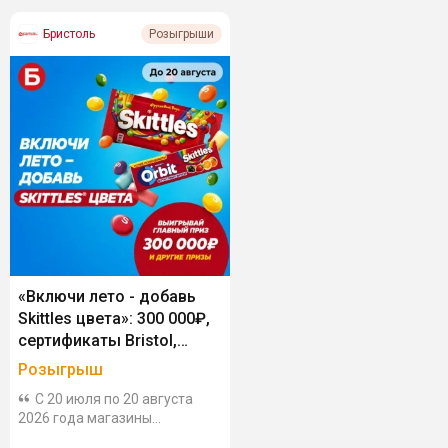
Бристоль
Розыгрыши
«Включи лето - добавь
Skittles цвета»: 300 000₽,
сертификаты Bristol,
Ozon, Wildberries, Lamoda
Розыгрыш
за покупку Skittles и Orbit
С 20 июля по 20 августа
2026 года магазины
«Бристоль» вместе с