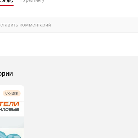
орядку
По рейтингу
ории
Скидки