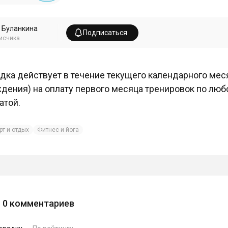
 Буланкина
Подписаться
исчика
дка действует в течение текущего календарного меся
дения) на оплату первого месяца тренировок по лю
атой.
рт и отдых
Фитнес и йога
0
комментариев