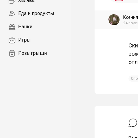
Халява
Еда и продукты
Ксения
24
подп
Банки
Игры
Ски
Розыгрыши
рож
опл
Спо