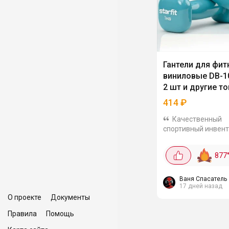
Гантели для фит
виниловые DB-105
2 шт и другие т
STARFIT
414
₽
Качественный
спортивный инвен
STARFIT сейчас м
заказать по лучши
877
Набор гантелей DB-
голубой, 2 шт по це
414₽. В наборе 2 г
Ваня Спасатель
17 дней назад
весом по 1...
О проекте
Документы
Правила
Помощь