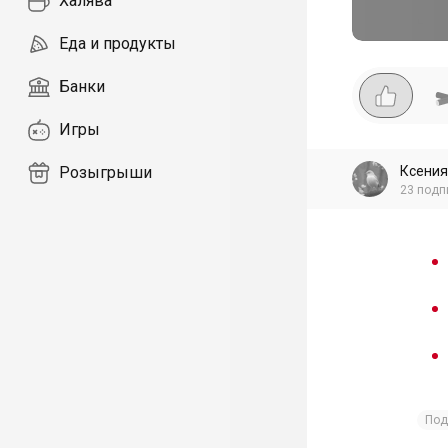
Халява
Еда и продукты
Банки
Игры
Ксения
Розыгрыши
23
подп
Под