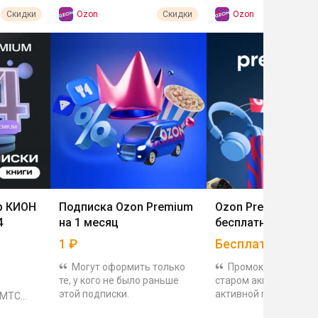
Ozon
Ozon
Скидки
Скидки
р КИОН
Подписка Ozon Premium
Ozon Premium на 4
4
на 1 месяц
бесплатно
1
₽
Бесплатно
Могут оформить только
Промокод сработа
те, у кого не было раньше
старом аккаунте, но б
этой подписки.
активной подписки, 
 МТС
её цена 199₽ в месяц
ашли в