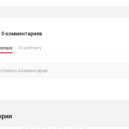
0
комментариев
орядку
По рейтингу
ории