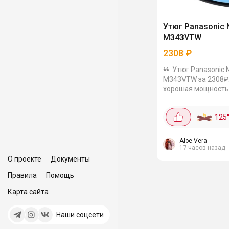
Утюг Panasonic N
M343VTW
2308
₽
Утюг Panasonic N
M343VTW за 2308₽. У нег
хорошая мощность 
керамическая под
паровой удар 135 г
125
вертикальное отпа
вдруг кому принци
эта...
Aloe Vera
17 часов назад
О проекте
Документы
Правила
Помощь
Карта сайта
Наши соцсети