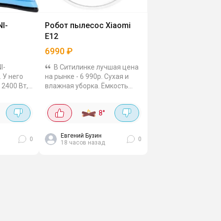
I-
Робот пылесос Xiaomi
E12
6990
₽
I-
В Ситилинке лучшая цена
о
на рынке - 6 990р. Сухая и
2400 Вт,
влажная уборка. Ёмкость
ошва,
аккумулятора 2600 мАч, и
/мин. Есть
этого хватает на почти 2
°
8
°
ривание,
часа работы. Пылесборник
пиальна
небольшой, 0.4 литра,...
Евгений Бузин
0
0
18 часов назад