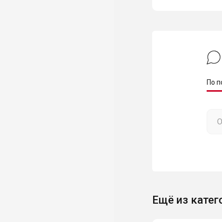
По п
Ещё из катег