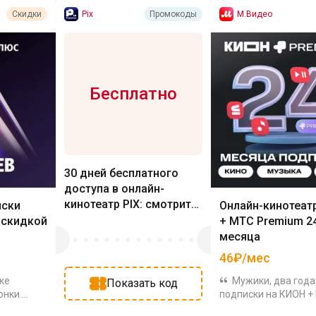
Pix
М.Видео
Скидки
Промокоды
Бесплатно
30 дней бесплатного
доступа в онлайн-
кинотеатр PIX: смотрите
иски
Онлайн-кинотеат
хиты START и Premier
 скидкой
+ МТС Premium 2
месяца
46₽/мес
ке
Мужики, два года
Показать код
онки.
подписки на КИОН +
стартуют
Premium за 1119₽ н