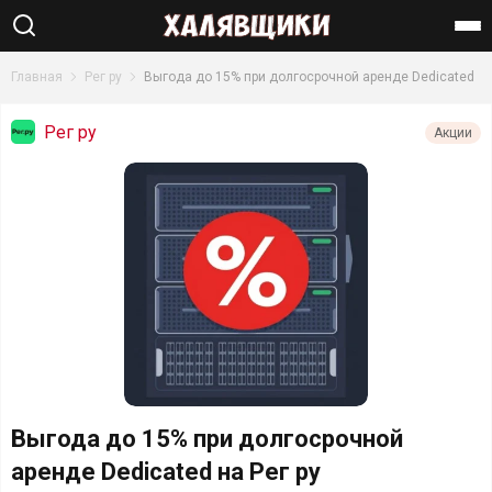
Найти
Главная
Рег ру
Выгода до 15% при долгосрочной аренде Dedicated
Рег ру
Акции
Выгода до 15% при долгосрочной
аренде Dedicated на Рег ру