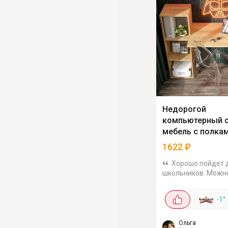
Недорогой
компьютерный с
мебель с полка
1622
₽
Хорошо пойдет 
школьников. Можн
использовать как
письменный или
-1
°
компьютерный. Сде
ЛДСП 16 мм. Цвет 
сонома, светлый. 
Ольга