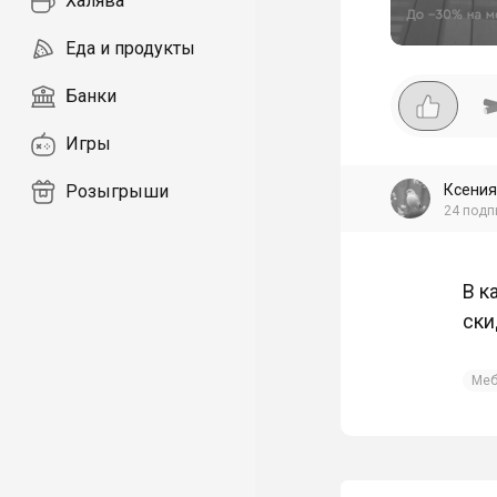
Халява
Еда и продукты
Банки
Игры
Ксения
Розыгрыши
24
подп
В к
ски
Меб