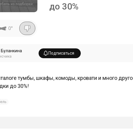
до 30%
0
°
 Буланкина
Подписаться
исчика
аталоге тумбы, шкафы, комоды, кровати и много друг
дки до 30%!
ель