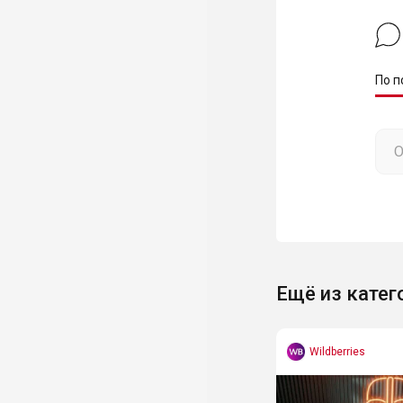
По п
Ещё из катег
Wildberries