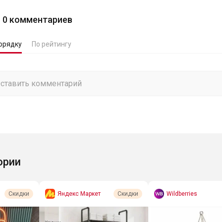
0
комментариев
орядку
По рейтингу
ории
Яндекс Маркет
Wildberries
Скидки
Скидки