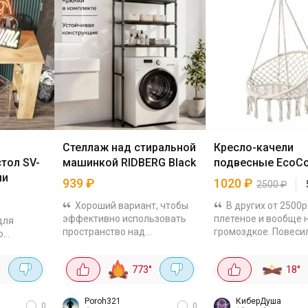
Стеллаж над стиральной
Кресло-качели
тол SV-
машинкой RIDBERG Black
подвесные EcoCo
ми
939
₽
1020
₽
2500
₽
Хороший вариант, чтобы
В других от 2500р
эффективно использовать
плетеное и вообще 
для
пространство над
громоздкое. Повеси
о
стиральной машинкой. 3
балкон, места зани
вместительные полки,
мало, очень уютно
773
°
18
°
каркас выполнен из
смотрится. И, главно
лан из
металлических труб 16 мм.
прочное! Можно и в 
дуб
Для...
вынести, и...
Размеры
Poroh321
КиберДуша
0
0