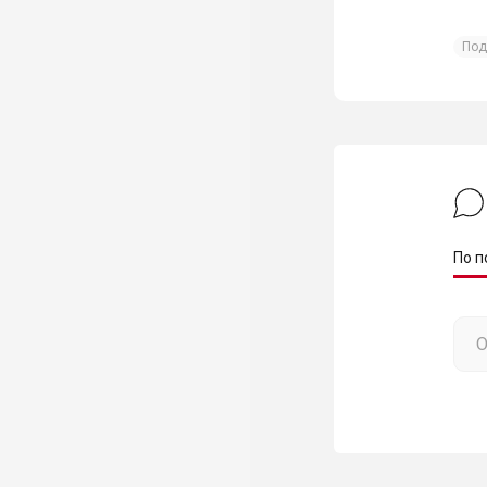
Под
По п