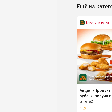
Ещё из катег
Вкусно - и точка
Акция «Продукт 
рубль»: получи 
в Tele2
1
₽