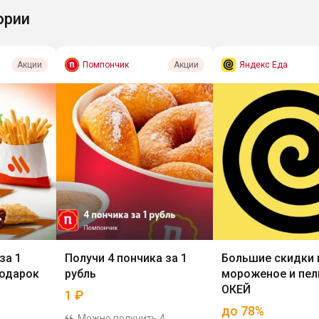
ории
Помпончик
Яндекс Еда
Акции
Акции
за 1
Получи 4 пончика за 1
Большие скидки 
подарок
рубль
мороженое и пел
ОКЕЙ
1
₽
до 78%
Можно получить 4