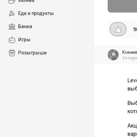
Халява
Еда и продукты
Банки
Игры
Ксения
Розыгрыши
24
подп
Lev
выб
Выб
кот
Акц
вар