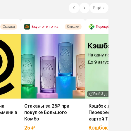
Ещё
Вкусно - и точка
Перекрёсток (экспре
Скидки
Скидки
сс-доставка)
Ещё
3 дн.
на
Стаканы за 25₽ при
Кэшбэк до 42% в
ьмени в
покупке Большого
Перекрёстке при 
Комбо
картой Т-Банка
25
₽
Кэшбэк до 42%