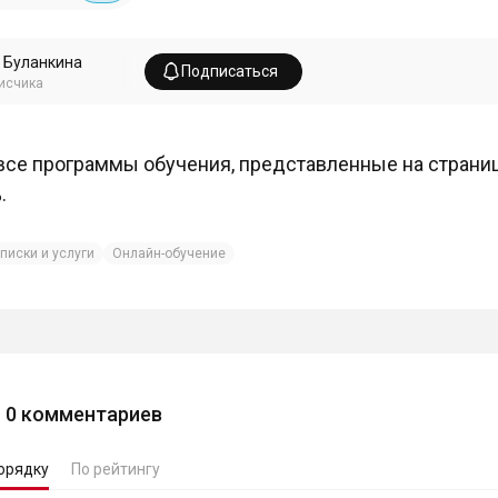
 Буланкина
Подписаться
исчика
все программы обучения, представленные на страниц
.
писки и услуги
Онлайн-обучение
0
комментариев
орядку
По рейтингу