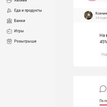
Халява
Еда и продукты
Ксения
24
подп
Банки
Игры
На 
Розыгрыши
45%
Под
По п