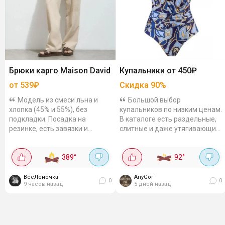
Брюки карго Maison David
Купальники от 450₽
от 539₽
Скидка
90
%
Модель из смеси льна и
Большой выбор
хлопка (45% и 55%), без
купальников по низким ценам.
подкладки. Посадка на
В каталоге есть раздельные,
резинке, есть завязки и
слитные и даже утягивающие.
удобные карманы. В карточке
Ставьте сортировку
товары разные цвета и
«Дешевле» и выбирайте
389
°
92
°
размеры.
ВсеЛеночка
AnyGor
0
0
9 часов назад
5 дней назад