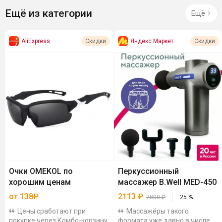
Ещё из категории
Ещё
AliExpress
Яндекс Маркет
Скидки
Скидки
Очки OMEKOL по
Перкуссионный
хорошим ценам
массажер B.Well MED-450
от 138₽
2113
₽
2800
₽
25
%
Цены сработают при
Массажёры такого
покупке через Комбо-корзину
формата уже давно в числе