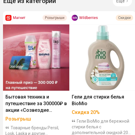
Ещё из категории
Ещё
Магнит
Wildberries
Розыгрыши
Скидки
Бытовая техника и
Гели для стирки белья
путешествие за 300000₽ в
BioMio
акции «Созвездие
Скидка
20
%
чистоты и красоты»
Розыгрыш
Гели BioMio для бережной
стирки белья с
Товарные бренды Persil,
дополнительной скидкой 20%.
Losk, Laska и другие