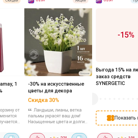
Ozon
Ozon
Скидки
Акции
Пр
-
15
%
Выгода 15% на л
заказ средств
SYNERGETIC
amay, 1
-30% на искусственные
%
цветы для декора
Скидка
30
%
орзину от
Ландыши, лианы, ветка
именится
пальмы украсят ваш дом!
Показать 
лучается
Насыщенные цвета и долгий
четом
срок службы, приятная
 12
скидка -30% по промокоду.