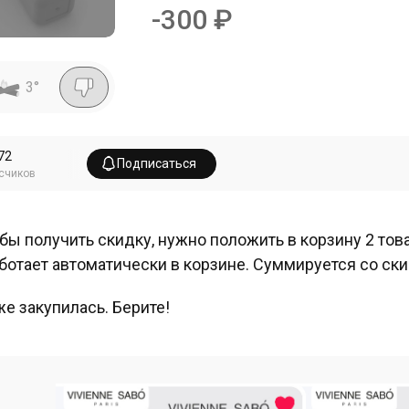
-
300
₽
3
°
72
Подписаться
счиков
бы получить скидку, нужно положить в корзину 2 тов
ботает автоматически в корзине. Суммируется со ск
же закупилась. Берите!