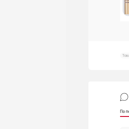
Тов
По п