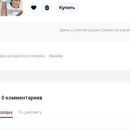
Цены с учетом акции (скрин из корз
ары для красоты и гигиены
Макияж
0
комментариев
орядку
По рейтингу