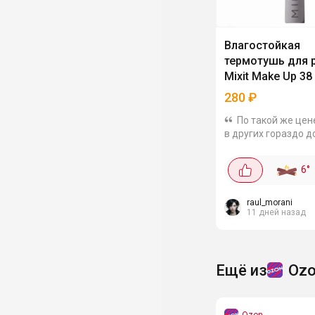
Влагостойкая
термотушь для 
Mixit Make Up 38
Mascara
280
₽
По такой же цен
в других гораздо д
Эта тушь смываетс
теплой водой! В те
6
°
не течет, не осыпае
переживет и дождь,
и...
raul_morani
11 дней назад
Ещё из
Oz