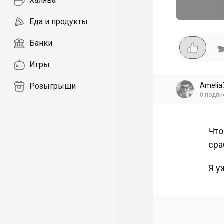
Халява
Еда и продукты
Банки
Игры
Amelia
Розыгрыши
0
подпи
Что
сра
Я у