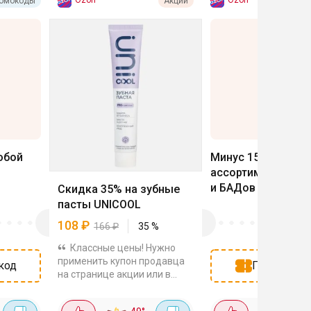
Ozon
Ozon
омокоды
Акции
Про
-
15
%
юбой
Минус 15% на вес
ассортимент вита
и БАДов Healthis
Скидка 35% на зубные
пасты UNICOOL
108
₽
166
₽
35
%
Классные цены! Нужно
применить купон продавца
код
Показать к
на странице акции или в
корзине. Ниже зубные пасты
уже с учётом скидки.