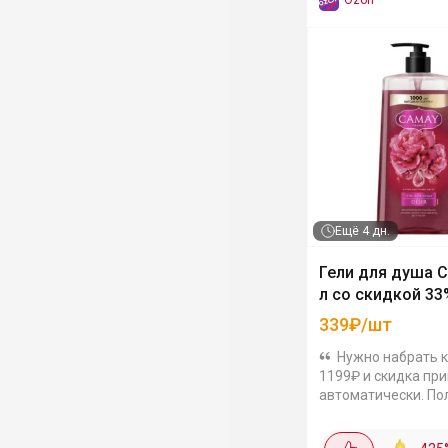
Ozon
Ещё
4 дн.
Гели для душа C
л со скидкой 33
339₽/шт
Нужно набрать к
1199₽ и скидка пр
автоматически. По
выгодно! Цены с у
акцииПродлится до