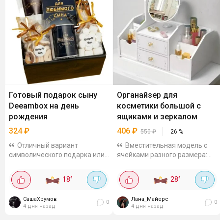
Готовый подарок сыну
Органайзер для
Deeambox на день
косметики большой с
рождения
ящиками и зеркалом
324
₽
406
₽
550
₽
26
%
Отличный вариант
Вместительная модель с
символического подарка или
ячейками разного размера:
дополнения к основному.
подойдёт для флаконов,
Подойдет для дня рождения,
предметов макияжа,
18
°
28
°
юбилея, выпускного, начала
украшений, ватных дисков и
или окончания учебного года,
палочек. Есть выдвижной
СашаХрумов
Лана_Майерс
а также без...
ящик и зеркало с...
0
0
4 дня назад
4 дня назад