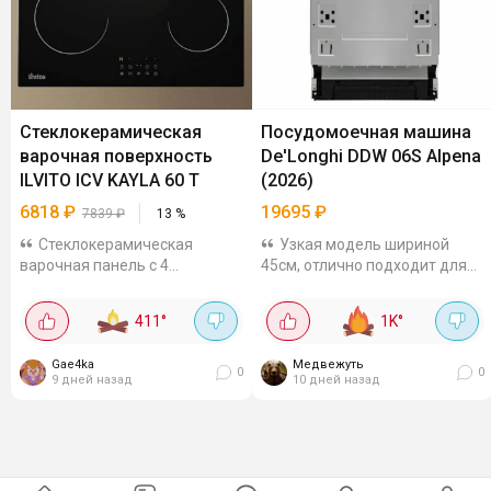
Стеклокерамическая
Посудомоечная машина
варочная поверхность
De'Longhi DDW 06S Alpena
ILVITO ICV KAYLA 60 T
(2026)
6818
₽
19695
₽
7839
₽
13
%
Стеклокерамическая
Узкая модель шириной
варочная панель с 4
45см, отлично подходит для
конфорками и мощностью
маленькой кухни, при этом
6400 Вт размерами
вмещает до 9 комплектов
411
°
1K
°
590×520×50 мм (встраивание
посуды - хватит на семью до 3
в нишу 560×490 мм). У неё 9
человек. В ней 6 программ
Gae4ka
Медвежуть
режимов нагрева, сенсорное
мойки:...
0
0
9 дней назад
10 дней назад
управление,...