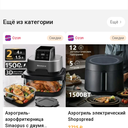
Ещё из категории
Ещё
Ozon
Ozon
Скидки
Скидки
Аэрогриль-
Аэрогриль электрический
аэрофритюрница
Shopspread
Sinaopus с двумя
2725
₽