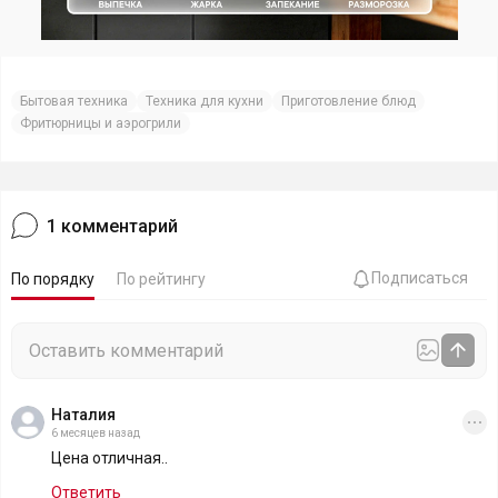
Бытовая техника
Техника для кухни
Приготовление блюд
Фритюрницы и аэрогрили
1
комментарий
Подписаться
По порядку
По рейтингу
Наталия
6 месяцев назад
Цена отличная..
Ответить