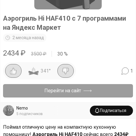
Аэрогриль Hi HAF410 с 7 программами
на Яндекс Маркет
2 месяца назад
2434
₽
3500
₽
30
%
341
°
1
Перейти на сайт
Nemo
Подписаться
5
подписчиков
Поймал отличную цену на компактную кухонную
помощницу!
Аэрогриль Hi HAF410
сейчас всего
2434₽