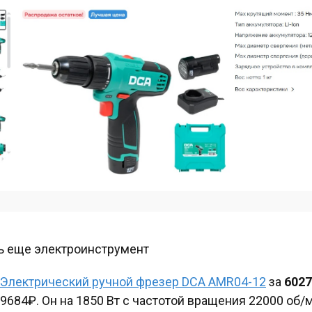
ь еще электроинструмент
Электрический ручной фрезер DCA AMR04-12
за
602
9684₽. Он на 1850 Вт с частотой вращения 22000 об/