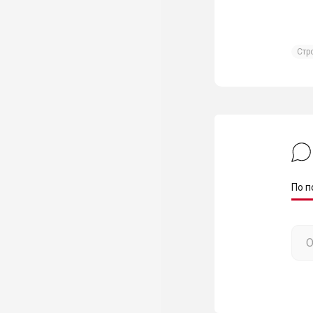
Стр
По п