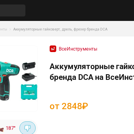
енты
Аккумуляторные гайковерт, дрель, фрезер бренда DCA
ВсеИнструменты
Аккумуляторные гайко
бренда DCA на ВсеИн
от 2848₽
187
°