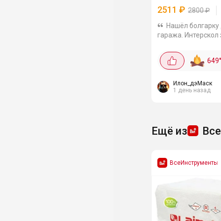
2511
₽
2800
₽
Нашёл болгарку
гаража. Интерскол 
2511₽.У меня мног
этого бренда, очен
649
нравится качество!
пишут: Мощность 90
хватит и для метал
Илон_дэМаск
1 день назад
камня....
Ещё из
Вс
ВсеИнструменты