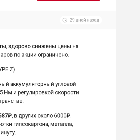
29 дней назад
ты, здорово снижены цены на
аров по акции ограничено.
YPE Z)
тный аккумуляторный угловой
5 Нм и регулировкой скорости
транстве.
587₽
, в других около 6000₽.
отки гипсокартона, металла,
инуту.