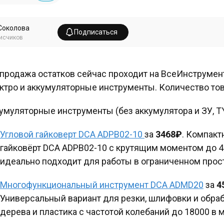
Соколова
Подписаться
исчиков
продажа остатков сейчас проходит на ВсеИнструмен
ктро и аккумуляторные инструменты. Количество тов
умуляторные инструменты (без аккумулятора и ЗУ, T
Угловой гайковерт DCA ADPB02-10
за
3468₽
. Компак
гайковёрт DCA ADPB02-10 с крутящим моментом до 4
идеально подходит для работы в ограниченном прос
Многофункциональный инструмент DCA ADMD20
за
4
Универсальный вариант для резки, шлифовки и обраб
дерева и пластика с частотой колебаний до 18000 в м