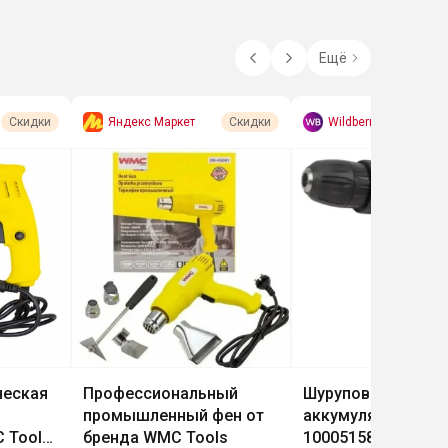
Ещё
Яндекс Маркет
Wildberries
Скидки
Скидки
ческая
Профессиональный
Шуруповёрт
промышленный фен от
аккумуляторный 
 Tools
бренда WMC Tools
100051588155