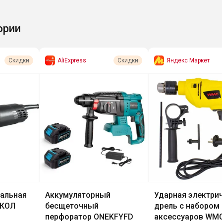
ории
AliExpress
Яндекс Маркет
Скидки
Скидки
альная
Аккумуляторный
Ударная электри
СКОЛ
бесщеточный
дрель с набором
перфоратор ONEKFYFD
аксессуаров WMC