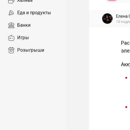
Халява
Еда и продукты
Елена 
10
подп
Банки
Игры
Рас
Розыгрыши
эле
Акк