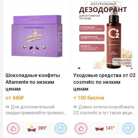
Шоколадные конфеты
Уходовые средства от O2
Altamente по низким
cosmetic по низким
ценам
ценам
от 440₽
+ 100 баллов
Для дополнительной
Давно хотела попробовать
скидки применяйте промокод:
O2 cosmetic а тут такая акция
CHOCKO0726. С выгодой
на него: пром + баллы за
можно заказать шоколадные
отзыв. Можно взять средства
389
°
141
°
конфеты Altamente в
для лица, глаз и интимной
подарочных упаковках: В
гигиены по отличным ценам.