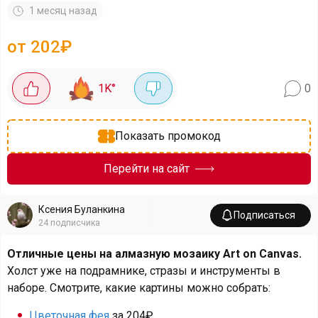
1 месяц назад
от 202₽
1K
°
0
Показать промокод
Перейти на сайт
Ксения Буланкина
Подписаться
24
подписчика
Отличные цены на алмазную мозаику Art on Canvas.
Холст уже на подрамнике, стразы и инструменты в
наборе. Смотрите, какие картины можно собрать:
Цветочная фея
за 204₽