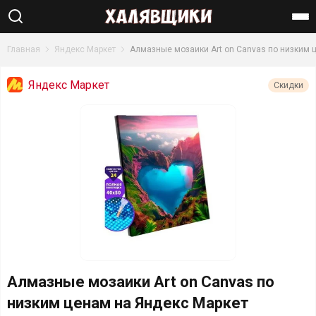
Найти
Главная
Яндекс Маркет
Алмазные мозаики Art on Canvas по низким 
Яндекс Маркет
Скидки
Алмазные мозаики Art on Canvas по
низким ценам на Яндекс Маркет