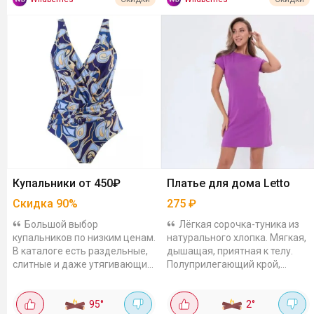
Купальники от 450₽
Платье для дома Letto
Скидка
90
%
275
₽
Большой выбор
Лёгкая сорочка-туника из
купальников по низким ценам.
натурального хлопка. Мягкая,
В каталоге есть раздельные,
дышащая, приятная к телу.
слитные и даже утягивающие.
Полуприлегающий крой,
Ставьте сортировку
круглый вырез, однотонная. В
«Дешевле» и выбирайте
карточке есть разные цвета,...
95
°
2
°