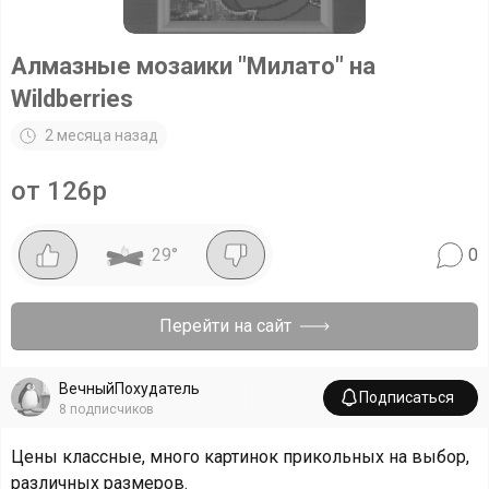
Алмазные мозаики "Милато" на
Wildberries
2 месяца назад
от 126р
29
°
0
Перейти на сайт
ВечныйПохудатель
Подписаться
8
подписчиков
Цены классные, много картинок прикольных на выбор,
различных размеров.