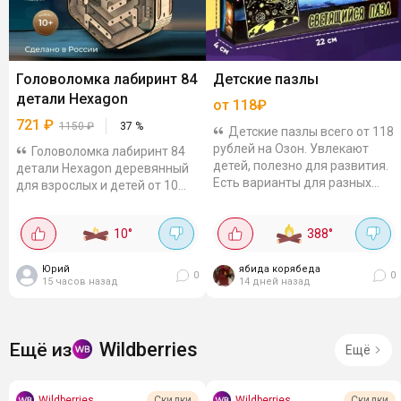
Головоломка лабиринт 84
Детские пазлы
детали Hexagon
от 118₽
721
₽
1150
₽
37
%
Детские пазлы всего от 118
рублей на Озон. Увлекают
Головоломка лабиринт 84
детей, полезно для развития.
детали Hexagon деревянный
Есть варианты для разных
для взрослых и детей от 10
возрастов. Например:
лет. Для любителей
Светящийся, "Таинственный
головоломок точно будет
10
°
388
°
космос"...
интересно. Если верить озону
то в июле было в 2...
Юрий
ябида корябеда
0
0
15 часов назад
14 дней назад
Wildberries
Ещё из
Ещё
Wildberries
Wildberries
Скидки
Скидки