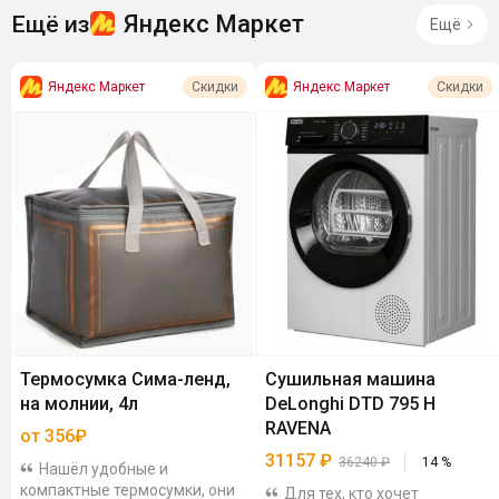
Яндекс Маркет
Ещё из
Ещё
Яндекс Маркет
Яндекс Маркет
Скидки
Скидки
Термосумка Сима-ленд,
Сушильная машина
на молнии, 4л
DeLonghi DTD 795 H
RAVENA
от 356₽
31157
₽
36240
₽
14
%
Нашёл удобные и
компактные термосумки, они
Для тех, кто хочет