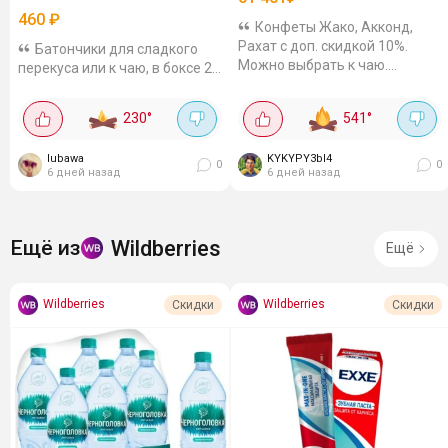
460
₽
Конфеты Жако, Акконд,
Рахат с доп. скидкой 10%.
Батончики для сладкого
Можно выбрать к чаю.
перекуса или к чаю, в боксе 20
Конфеты Жако: "Жако В
шт, получается 23 рубля за 1
долине", 0,8 кг за 401₽. Халва
шт. Сладость из молочного
230
°
541
°
в шоколадной глазури, мягкая
шоколада со вкусом варёной
приятная текстура....
сгущёнки и карамельной
lubawa
KYKYPY3bI4
крошкой,...
0
0
6 дней назад
6 дней назад
Wildberries
Ещё из
Ещё
Wildberries
Wildberries
Скидки
Скидки