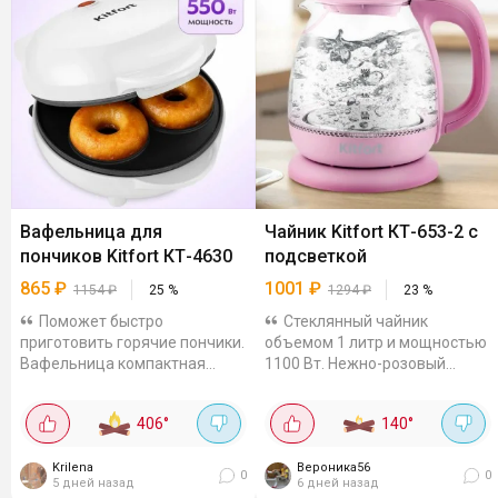
Вафельница для
Чайник Kitfort КТ-653-2 с
пончиков Kitfort КТ-4630
подсветкой
865
₽
1001
₽
1154
₽
25
%
1294
₽
23
%
Поможет быстро
Стеклянный чайник
приготовить горячие пончики.
объемом 1 литр и мощностью
Вафельница компактная
1100 Вт. Нежно-розовый
мощностью 550 Вт, готовит 3
корпус дополнен синей
порции пончиков за раз.
подсветкой, которая
406
°
140
°
Антипригарное покрытие
включается при кипячении,
панелей, не пригорает.
крышка открывается
Krilena
кнопкой...
Вероника56
0
0
5 дней назад
6 дней назад