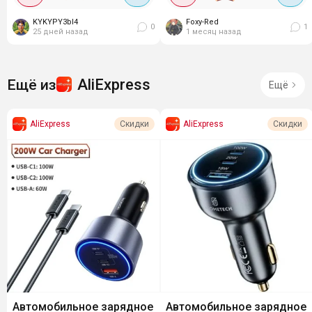
или другие с беспроводной
заряжает заметно быстрее
KYKYPY3bI4
Foxy-Red
зарядкой). Имеет...
обычных адаптеров. Формат
0
1
25 дней назад
1 месяц назад
маленький,...
AliExpress
Ещё из
Ещё
AliExpress
AliExpress
Скидки
Скидки
Автомобильное зарядное
Автомобильное зарядное