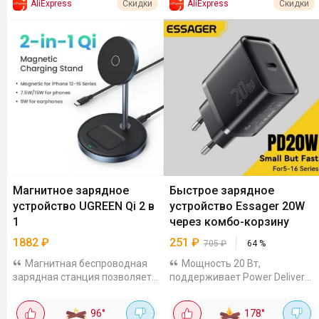
AliExpress
AliExpress
Скидки
Скидки
Магнитное зарядное
Быстрое зарядное
устройство UGREEN Qi 2 в
устройство Essager 20W
1
через комбо-корзину
1882
₽
251
₽
705
₽
64
%
Магнитная беспроводная
Мощность 20 Вт,
зарядная станция позволяет
поддерживает Power Delivery
одновременно заряжать
и Quick Charge 3.0. Подойдёт
смартфон (с поддержкой
для iPhone и большинства
96
°
178
°
MagSafe) и наушники (AirPods
Android-смартфонов,