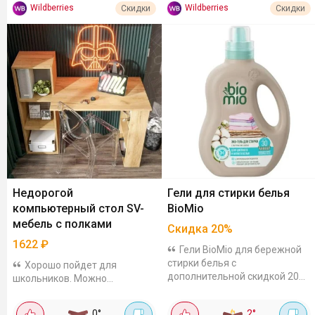
Wildberries
Wildberries
Скидки
Скидки
Недорогой
Гели для стирки белья
компьютерный стол SV-
BioMio
мебель с полками
Скидка
20
%
1622
₽
Гели BioMio для бережной
стирки белья с
Хорошо пойдет для
дополнительной скидкой 20%.
школьников. Можно
Есть варианты для разных
использовать как письменный
типов тканей. Собрала
или компьютерный. Сделан из
0
°
2
°