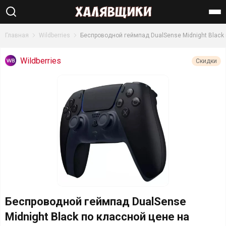
Найти
Главная
Wildberries
Беспроводной геймпад DualSense Midnight Black
Wildberries
Скидки
Беспроводной геймпад DualSense
Midnight Black по классной цене на