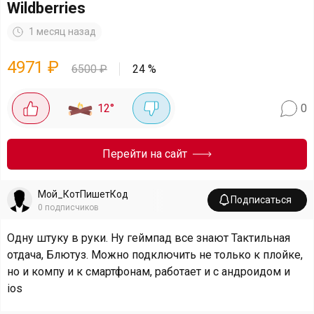
Wildberries
1 месяц назад
4971
₽
6500
₽
24
%
12
°
0
Перейти на сайт
Мой_КотПишетКод
Подписаться
0
подписчиков
Одну штуку в руки. Ну геймпад все знают Тактильная
отдача, Блютуз. Можно подключить не только к плойке,
но и компу и к смартфонам, работает и с андроидом и
ios