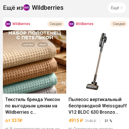
Wildberries
Ещё из
Ещё
Wildberries
Wildberries
Скидки
Скидки
Текстиль бренда Унисон
Пылесос вертикальный
по выгодным ценам на
беспроводной Weissgauff
Wildberries с
V12 BLDC 630 Bronzo
дополнительной скидкой
Beige X-Treme Turbo
от 337₽
4915
₽
7145
₽
31
%