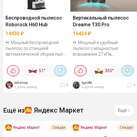
Беспроводной пылесос
Вертикальный пылесос
Roborock H60 Hub
Dreame T30 Pro
14430
₽
16424
₽
Мощный беспроводной
Мощный и удобный
пылесос со станцией
пылесос с мощностью
автоматической сборки пыли
всасывания 27 кПа,
от Roborock всего за 14430 р.
аккумулятором 23200 мАч,
Сила всасывания до 115 Авт,
технологией СелесТект,
51
°
355
°
съёмный аккумулятор, до 60
подсветкой и 5 уровнями
минут беспрерывной...
фильтрации. Обеспечивает
Штопор
до 90 минут...
IgorAk
0
0
1 день назад
6 дней назад
Яндекс Маркет
Ещё из
Ещё
Яндекс Маркет
Яндекс Маркет
Скидки
Скидки