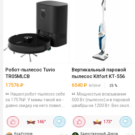
Робот-пылесос Tuvio
Вертикальный паровой
TR05MLCB
пылесос Kitfort КТ-556
17576
₽
6540
₽
8720
₽
25
%
Нашел робот-пылесос себе
Мощностью всасывания
за 17576₽. У мамы такой же -
500 Вт (пылесос) и в паровой
давно скидку на него ловил.
швабры на 1200 Вт. Вес около
Так что аппарат проверенный,
6 кг. Съёмный контейнер для
кто хотел такого помощника -
мусора объёмом 1.25 л, в
146
°
173
°
берите. Из описания с айта:...
комплекте тряпка и рамка для
мытья пола.
КодУспеха
Единственный_Дуров