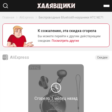
Найти
Главная
AliExpress
Беспроводные Bluetooth-наушники HTC NE71
К сожалению, эта скидка сгорела
Вы можете перейти к другим действующим
скидкам.
Посмотреть другие
AliExpress
Скидки
Сгорело
1 месяц назад