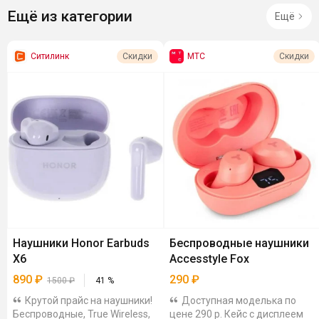
Ещё из категории
Ещё
Ситилинк
МТС
Скидки
Скидки
Наушники Honor Earbuds
Беспроводные наушники
X6
Accesstyle Fox
890
₽
290
₽
1500
₽
41
%
Крутой прайс на наушники!
Доступная моделька по
Беспроводные, True Wireless,
цене 290 р. Кейс с дисплеем