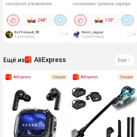
сенсорное управление.
показывает уровень заряда.
Защита IP54 - пота и дождя не
Bluetooth 5.1, радиус до 10 м.
боятся. Работают 9 часов, с
Работают до 5 часов,
248
°
170
°
чехлом 40 часов. 10-мм
частотный диапазон 20-20000
драйверы, частоты...
Гц, сопротивление 32 Ом,...
КотУчёный_98
Neon_Jaguar
0
0
4 дня назад
5 дней назад
AliExpress
Ещё из
Ещё
AliExpress
AliExpress
Скидки
Скидки