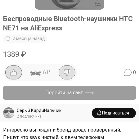
Беспроводные Bluetooth-наушники HTC
NE71 на AliExpress
2 месяца назад
1389
₽
61
°
0
Перейти на сайт
Серый КардиНальчик
Подписаться
2
подписчика
Интересно выглядят и бренд вроде проверенный.
Пишут, что звук чистый, к двум телефонам