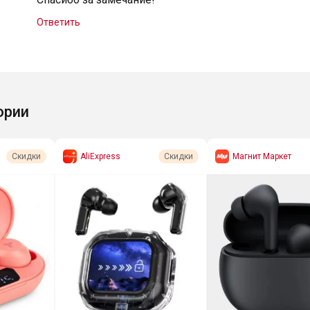
Ответить
ории
AliExpress
Магнит Маркет
Скидки
Скидки