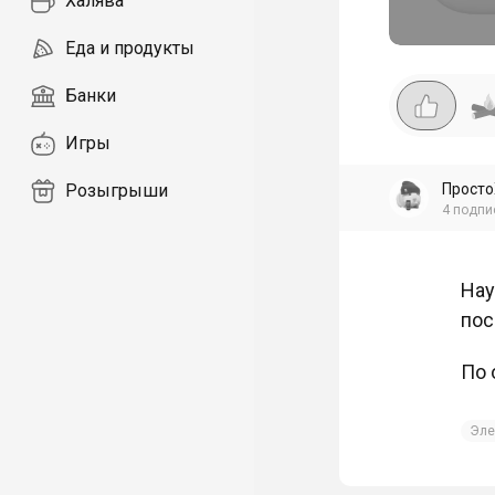
Халява
Еда и продукты
Банки
Игры
Прост
Розыгрыши
4
подпи
Нау
пос
По 
Эле