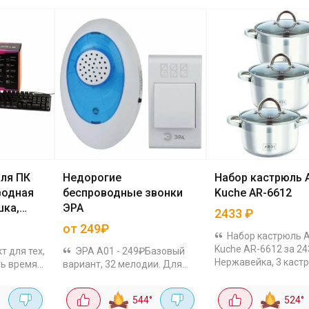
для ПК
Недорогие
Набор кастрюль 
оводная
беспроводные звонки
Kuche AR-6612
шка,
ЭРА
2433
₽
рик для
от 249₽
Набор кастрюль 
Kuche AR-6612 за 24
т для тех,
ЭРА A01 - 249₽Базовый
Нержавейка, 3 кастр
ть время
вариант, 32 мелодии. Для
2.7, 3.6 л) и 3 стекл
ии по
квартиры или небольшого
крышки. Капсульное 
обке уже
дома ЭРА C41 - 276₽Тоже 32
544
°
524
°
греется равномерно
змерная
мелодии, но внешне чуть