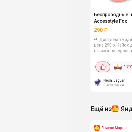
Беспроводные 
Accesstyle Fox
290
₽
Доступная моде
цене 290 р. Кейс с
показывает уровен
Bluetooth 5.1, радиу
Работают до 5 часо
170
частотный диапазо
20000 Гц, сопротив
Ом,...
Neon_Jaguar
4 дня назад
Ещё из
Янд
Яндекс Маркет