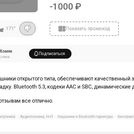
-
1000
₽
171
°
Показать промокод
оХомяк
Подписаться
счика
шники открытого типа, обеспечивают качественный 
адку. Bluetooth 5.3, кодеки AAC и SBC, динамические
отзывам все отлично.
ктроника
Аудиотехника, Hi-Fi
Наушники и Bluetooth-гарнитуры
Беспров