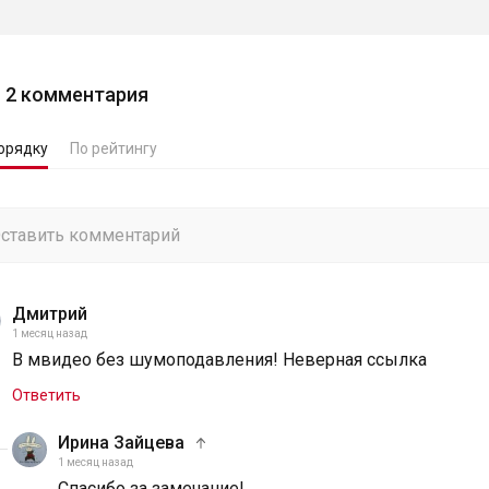
2
комментария
орядку
По рейтингу
Дмитрий
1 месяц назад
В мвидео без шумоподавления! Неверная ссылка
Ответить
Ирина Зайцева
1 месяц назад
Спасибо за замечание!