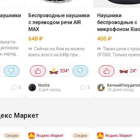
наушники
Беспроводные наушники
Наушники
с переводом речи AIR
беспроводные с
MAX
микрофоном Xia
Redmi Buds 4 Acti
648
₽
400
₽
лька по
 дисплеем
Сейчас на Али их можно
Такая цена с пр
ь заряда.
взять всего за 648р при
ОГО60. Только нужн
с до 10 м.
оплате через комбо-корзину
докинуть в корзину 
в,
и с купоном на 72р. TWS-
нибудь до 1000р. Наушники
°
334
°
24
°
н 20-
наушники с Bluetooth 5.4 и
заряжаю раз в 3-4 д
ление 32
функцией синхронного
вдруг забыла заряди
перевода речи.
кейсе заряжаются за 
Noctis
ВечныйПохудател
0
2
4 дня назад
18 дней назад
Поддерживают 144...
екс Маркет
Яндекс Маркет
Яндекс Маркет
Скидки
Скидки