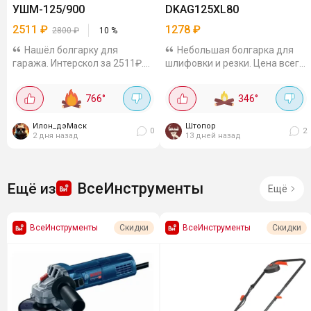
УШМ-125/900
DKAG125XL80
2511
₽
1278
₽
2800
₽
10
%
Нашёл болгарку для
Небольшая болгарка для
гаража. Интерскол за 2511₽.У
шлифовки и резки. Цена всего
меня много техники этого
1278р, по отзывам неплохая,
бренда, очень нравится
мощность 800 Вт, диаметром
766
°
346
°
качество! Что тут пишут:
диска 125 мм и скоростью
Мощность 900 Вт - хватит и
11000 об/мин. Для гаража или
Илон_дэМаск
Штопор
для металла и камня....
дачи самое...
0
2
2 дня назад
13 дней назад
ВсеИнструменты
Ещё из
Ещё
ВсеИнструменты
ВсеИнструменты
Скидки
Скидки