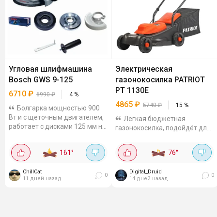
Угловая шлифмашина
Электрическая
Bosch GWS 9-125
газонокосилка PATRIOT
PT 1130E
6710
₽
6990
₽
4
%
4865
₽
5740
₽
15
%
Болгарка мощностью 900
Вт и с щеточным двигателем,
Лёгкая бюджетная
работает с дисками 125 мм на
газонокосилка, подойдёт для
скорости 11000 об. в мин.
небольших участков.
Рукоятка ставится слева или
Мощность 1,2 кВт, ширина
161
°
76
°
справа, есть защитный
скашивания 32 см, есть 3
кожух,...
уровня высоты среза с
ChillCat
Digital_Druid
регулировкой от 25 до 65 мм....
0
0
11 дней назад
14 дней назад