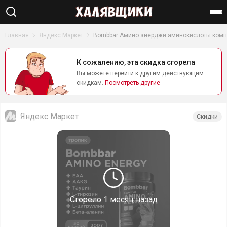
Найти
Главная
Яндекс Маркет
Bombbar Амино энерджи аминокислоты компле
К сожалению, эта скидка сгорела
Вы можете перейти к другим действующим
скидкам.
Посмотреть другие
Яндекс Маркет
Скидки
Сгорело
1 месяц назад