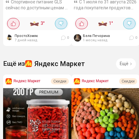
Спортивное питание GLS
С 1 июля по 31 августа 2026
сейчас по доступным ценам с
года покупатели продуктов
дополнительной скидкой по
ASIA MIX в торговых сетях
промокоду. Например гейнер
«Пятёрочка» и «Перекрёсток»
3
°
1
°
1000 гр выходит за 843₽.
участвуют в розыгрыше
Предназначен для набора
призов. Условия
ПростоХомяк
Бэла Печорина
массы, со...
участияНужно...
0
0
7 дней назад
1 месяц назад
Яндекс Маркет
Ещё из
Ещё
Яндекс Маркет
Яндекс Маркет
Скидки
Скидки