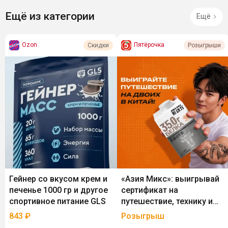
Ещё из категории
Ещё
Ozon
Пятёрочка
Скидки
Розыгрыши
Гейнер со вкусом крем и
«Азия Микс»: выигрывай
печенье 1000 гр и другое
сертификат на
спортивное питание GLS
путешествие, технику и
гаджеты HUAWEI
843
₽
Розыгрыш