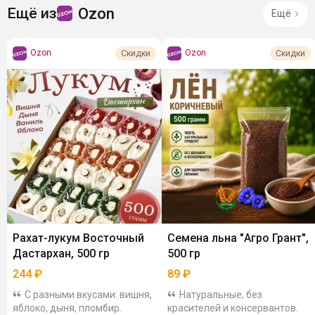
Ozon
Ещё из
Ещё
Ozon
Ozon
Скидки
Скидки
Рахат-лукум Восточный
Семена льна "Агро Грант",
Дастархан, 500 гр
500 гр
244
₽
89
₽
С разными вкусами: вишня,
Натуральные, без
яблоко, дыня, пломбир.
красителей и консервантов.