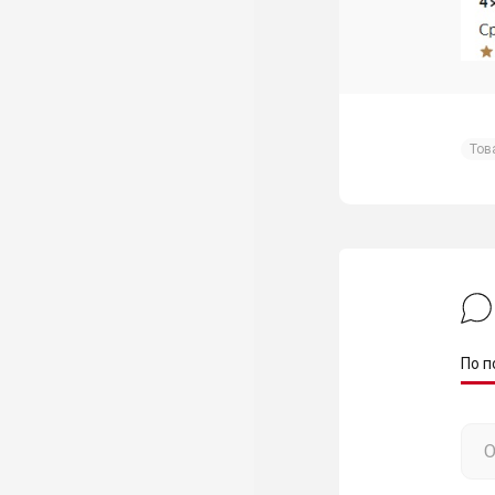
Тов
По п