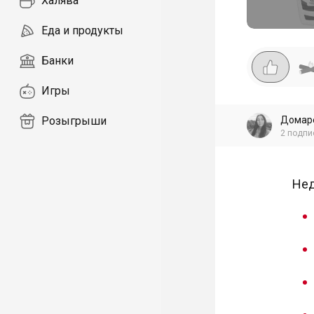
Халява
Еда и продукты
Банки
Игры
Домар
Розыгрыши
2
подпи
Нед