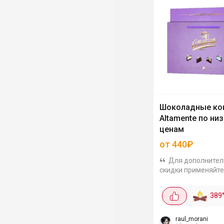
Шоколадные ко
Altamente по ни
ценам
от 440₽
Для дополнител
скидки применяйте
промокод: CHOCKO0
выгодой можно за
389
шоколадные конф
Altamente в подар
упаковках: В лилов
raul_morani