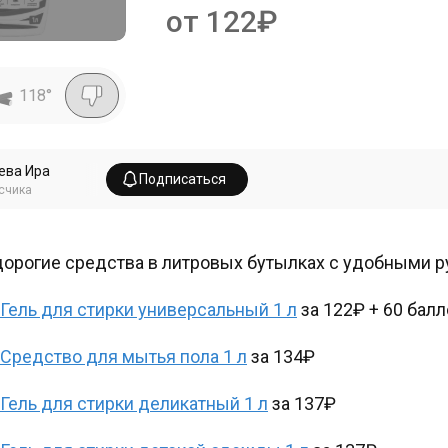
от 122₽
118
°
ева Ира
Подписаться
счика
орогие средства в литровых бутылках с удобными р
Гель для стирки универсальный 1 л
за 122₽ + 60 бал
Средство для мытья пола 1 л
за 134₽
Гель для стирки деликатный 1 л
за 137₽