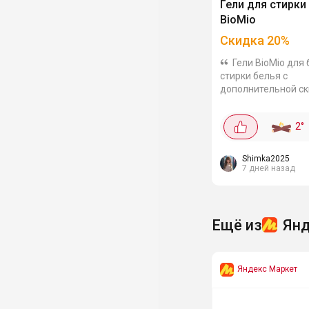
Гели для стирки
BioMio
Скидка
20
%
Гели BioMio для
стирки белья с
дополнительной с
20%. Есть вариант
разных типов ткане
2
°
Собрала подборку:
детского белья, 90
389₽. Гель 0+,...
Shimka2025
7 дней назад
Ещё из
Янд
Яндекс Маркет