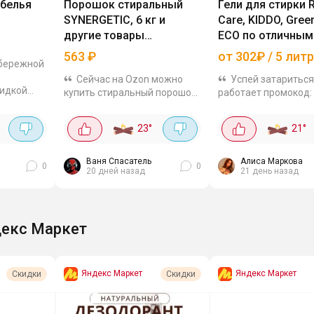
 белья
Порошок стиральный
Гели для стирки 
SYNERGETIC, 6 кг и
Care, KIDDO, Gree
другие товары
ECO по отличным
SYNERGETIC, SMART FOX
563
₽
от 302₽ / 5 лит
 бережной
Сейчас на Ozon можно
Успей затариться
кидкой
купить стиральный порошок
работает промокод
ы для
SYNERGETIC 40 стирок, 6 кг
-скидка 10% на гели
й.
за 563₽. Подходит для
стирки, работает то
23
°
21
°
 для
атвоматической и ручной
сегодня 🧺 Бери сра
0мл за
стирки, гипоаллергенный и
большие 5- литровы
биоразлогаемый, можно...
канистры, так выгод
Ваня Спасатель
Алиса Маркова
0
0
20 дней назад
21 день назад
для...
екс Маркет
Яндекс Маркет
Яндекс Маркет
Скидки
Скидки